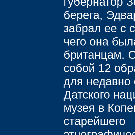
губернатор З
берега, Эдва
забрал ее с 
чего она был
британцам. О
собой 12 обр
для недавно 
Датского нац
музея в Копе
старейшего
этнографичес