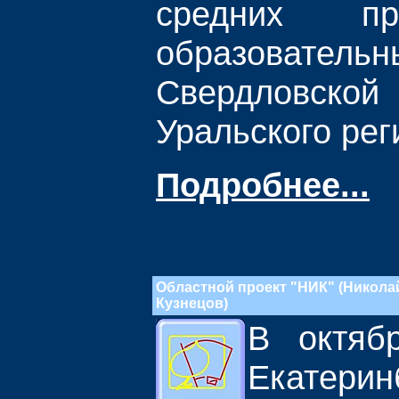
средних про
образователь
Свердловск
Уральского рег
Подробнее...
Областной проект "НИК" (Никола
Кузнецов)
В октяб
Екатер