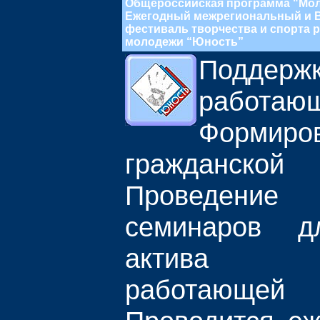
Общероссийская программа "Мол
Ежегодный межрегиональный и 
фестиваль творчества и спорта
молодежи “Юность”
Поддерж
работаю
Формиро
гражданск
Проведени
семинаров 
актива о
работающе