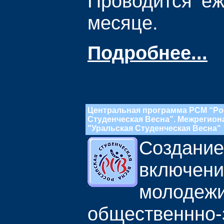
Проводится еж
месяце.
Подробнее...
Центральная программа РСМ “Ро
Студенческая Весна”. Межрегио
"Уральская Студенческая Весна"
Создани
включен
мол
общественнно