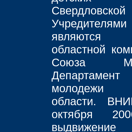
Свердловс
Учредите
являются 
областной ком
Союза М
Департаме
молодежи 
области. ВН
октября 20
выдвижение 