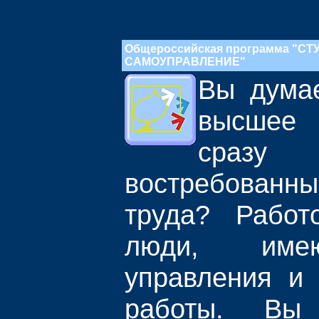
Общероссийская программа "С
САМОУПРАВЛЕНИЕ"
Вы думае
высшее
сраз
востребова
труда? Работ
люди, име
управления и 
работы. Вы