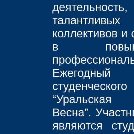
деятельнос
талантливых
коллективов и
в повы
профессиона
Ежегодны
студенческо
“Уральская
Весна”. Участ
являются сту